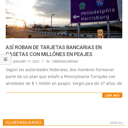
ASÍ ROBAN DE TARJETAS BANCARIAS EN
CASETAS CON MILLÓNES EN PEAJES
2023-
ON:
JANUARY 17, 2023
IN:
CIBERSEGURIDAD
01-
Según las autoridades federales, dos hombres formaron
17
parte de un plan que estafó a Pennsylvania Turnpike con
alrededor de $ 1 millón en peajes. Sergio Jara de 37 años, de
LEER MÁS
VULNERABILIDADES
VIEW ALL