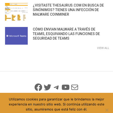
¿VISITASTE THESAURUS.COM EN BUSCA DE
SINÓNIMOS? TIENES UNA INFECCIÓN DE
MALWARE COINMINER
CÓMO ENVIAN MALWARE A TRAVÉS DE
TEAMS, ESQUIVANDO LAS FUNCIONES DE
SEGURIDAD DE TEAMS
VIEW ALL
Facebook
Twitter
Telegram
YouTube
Mail
Utilizamos cookies para garantizar que le brindamos la mejor
experiencia en nuestro sitio web. Si continúa utilizando este
sitio, asumiremos que está feliz con él.
© 2026 Todo Derechos Reservados