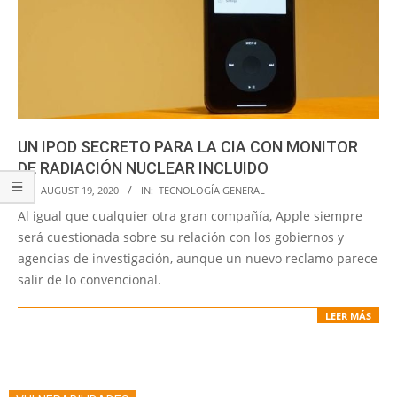
UN IPOD SECRETO PARA LA CIA CON MONITOR
DE RADIACIÓN NUCLEAR INCLUIDO
2020-
ON:
AUGUST 19, 2020
IN:
TECNOLOGÍA GENERAL
08-
Al igual que cualquier otra gran compañía, Apple siempre
19
será cuestionada sobre su relación con los gobiernos y
agencias de investigación, aunque un nuevo reclamo parece
salir de lo convencional.
LEER MÁS