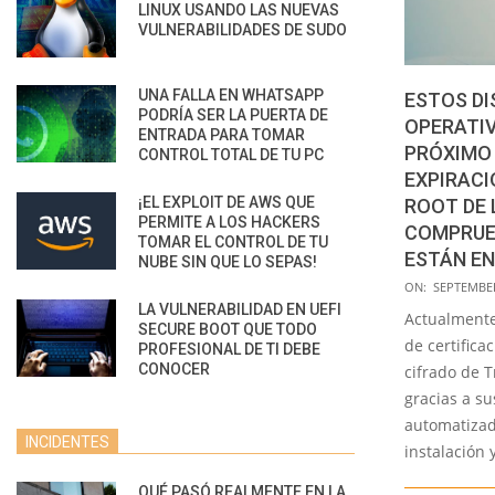
LINUX USANDO LAS NUEVAS
VULNERABILIDADES DE SUDO
UNA FALLA EN WHATSAPP
ESTOS DI
PODRÍA SER LA PUERTA DE
OPERATIV
ENTRADA PARA TOMAR
PRÓXIMO 
CONTROL TOTAL DE TU PC
EXPIRACI
¡EL EXPLOIT DE AWS QUE
ROOT DE 
PERMITE A LOS HACKERS
COMPRUEB
TOMAR EL CONTROL DE TU
ESTÁN EN
NUBE SIN QUE LO SEPAS!
2021-
ON:
SEPTEMBER
LA VULNERABILIDAD EN UEFI
09-
Actualmente 
SECURE BOOT QUE TODO
23
de certifica
PROFESIONAL DE TI DEBE
CONOCER
cifrado de T
gracias a su
automatizado
INCIDENTES
instalación 
QUÉ PASÓ REALMENTE EN LA