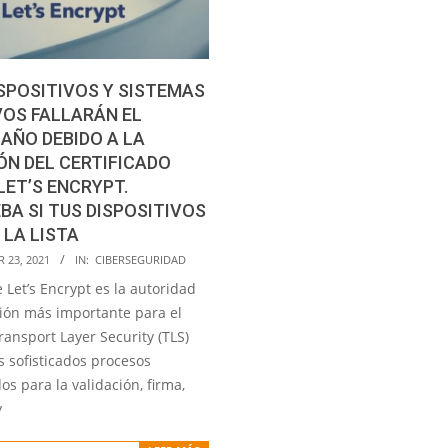
SPOSITIVOS Y SISTEMAS
OS FALLARÁN EL
AÑO DEBIDO A LA
ÓN DEL CERTIFICADO
LET’S ENCRYPT.
A SI TUS DISPOSITIVOS
 LA LISTA
 23, 2021
IN:
CIBERSEGURIDAD
Let’s Encrypt es la autoridad
ción más importante para el
ransport Layer Security (TLS)
s sofisticados procesos
s para la validación, firma,
y