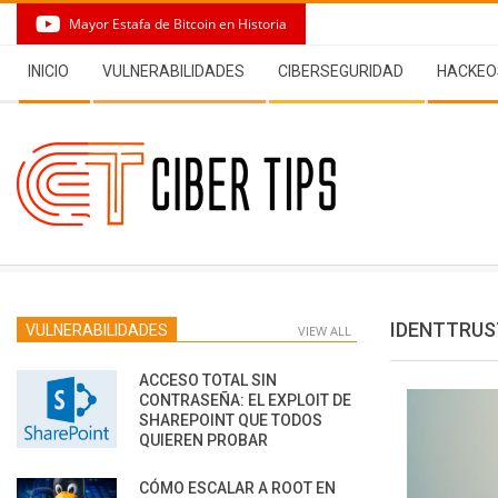
Skip
Mayor Estafa de Bitcoin en Historia
to
Secondary
content
INICIO
VULNERABILIDADES
CIBERSEGURIDAD
HACKEO
Navigation
Menu
IDENTTRUS
VULNERABILIDADES
VIEW ALL
ACCESO TOTAL SIN
CONTRASEÑA: EL EXPLOIT DE
SHAREPOINT QUE TODOS
QUIEREN PROBAR
CÓMO ESCALAR A ROOT EN