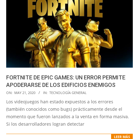
FORTNITE DE EPIC GAMES: UN ERROR PERMITE
APODERARSE DE LOS EDIFICIOS ENEMIGOS
2020-
ON:
MAY 21, 2020
IN:
TECNOLOGÍA GENERAL
05-
Los videojuegos han estado expuestos a los errores
21
(también conocidos como bugs) prácticamente desde el
momento que fueron lanzados a la venta en forma masiva.
Si los desarrolladores logran detectar
LEER MÁS