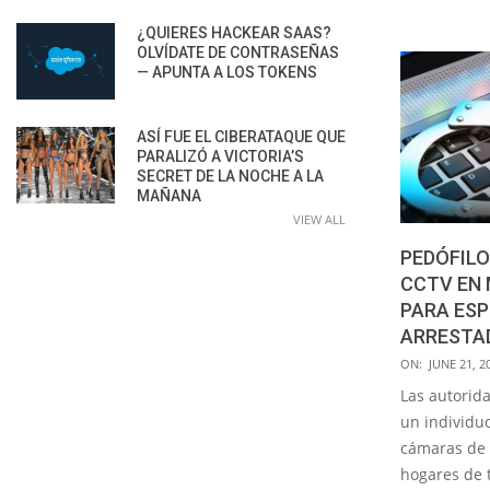
¿QUIERES HACKEAR SAAS?
OLVÍDATE DE CONTRASEÑAS
— APUNTA A LOS TOKENS
ASÍ FUE EL CIBERATAQUE QUE
PARALIZÓ A VICTORIA’S
SECRET DE LA NOCHE A LA
MAÑANA
VIEW ALL
PEDÓFIL
CCTV EN 
PARA ESP
ARRESTA
2021-
ON:
JUNE 21, 2
06-
Las autorid
21
un individu
cámaras de 
hogares de 