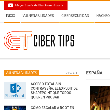
Skip
Mayor Estafa de Bitcoin en Historia
to
Secondary
content
INICIO
VULNERABILIDADES
CIBERSEGURIDAD
HACKEO
Navigation
Menu
ESPAÑA
VULNERABILIDADES
VIEW ALL
ACCESO TOTAL SIN
CONTRASEÑA: EL EXPLOIT DE
SHAREPOINT QUE TODOS
QUIEREN PROBAR
CÓMO ESCALAR A ROOT EN