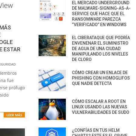
EL MERCADO UNDERGROUND
DE MALWARE-SIGNING-AS-A-
SERVICE QUE HACE QUE EL
RANSOMWARE PAREZCA
“VERIFICADO” EN WINDOWS
 MÁS
E
EL CIBERATAQUE QUE PODRÍA
OGLE
ENVENENAR EL SUMINISTRO
DE AGUA DE UNA CIUDAD
E ESTAR
MANIPULANDO LOS NIVELES
DE CLORO
EGURIDAD
CÓMO CREAR UN ENLACE DE
miembros
PHISHING CON HOMOGLIFOS
ana fue
QUE NADIE DETECTA
erse prófugo
sido
CÓMO ESCALAR A ROOT EN
LINUX USANDO LAS NUEVAS
VULNERABILIDADES DE SUDO
LEER MÁS
¿CONFÍAS EN TUS HELM
CHARTS? ESTE ES EL GRAVE