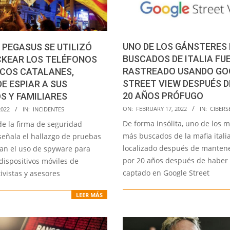
UNO DE LOS GÁNSTERES
PEGASUS SE UTILIZÓ
BUSCADOS DE ITALIA FU
CKEAR LOS TELÉFONOS
RASTREADO USANDO GO
ICOS CATALANES,
STREET VIEW DESPUÉS D
E ESPIAR A SUS
20 AÑOS PRÓFUGO
 Y FAMILIARES
2022-
ON:
FEBRUARY 17, 2022
IN:
CIBERS
2022
IN:
INCIDENTES
02-
De forma insólita, uno de los 
de la firma de seguridad
17
más buscados de la mafia itali
señala el hallazgo de pruebas
localizado después de manten
an el uso de spyware para
por 20 años después de haber 
dispositivos móviles de
captado en Google Street
tivistas y asesores
LEER MÁS