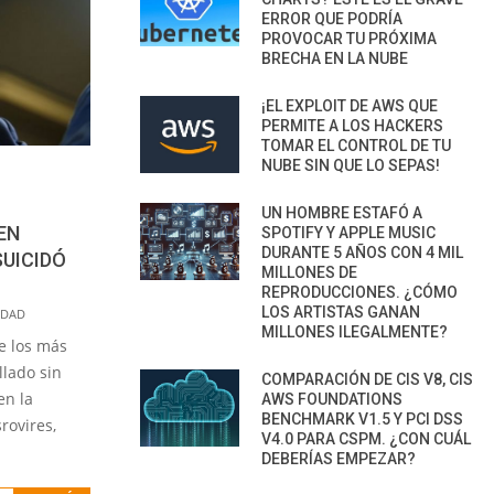
ERROR QUE PODRÍA
PROVOCAR TU PRÓXIMA
BRECHA EN LA NUBE
¡EL EXPLOIT DE AWS QUE
PERMITE A LOS HACKERS
TOMAR EL CONTROL DE TU
NUBE SIN QUE LO SEPAS!
UN HOMBRE ESTAFÓ A
EN
SPOTIFY Y APPLE MUSIC
DURANTE 5 AÑOS CON 4 MIL
SUICIDÓ
MILLONES DE
REPRODUCCIONES. ¿CÓMO
LOS ARTISTAS GANAN
IDAD
MILLONES ILEGALMENTE?
e los más
llado sin
COMPARACIÓN DE CIS V8, CIS
en la
AWS FOUNDATIONS
BENCHMARK V1.5 Y PCI DSS
rovires,
V4.0 PARA CSPM. ¿CON CUÁL
DEBERÍAS EMPEZAR?