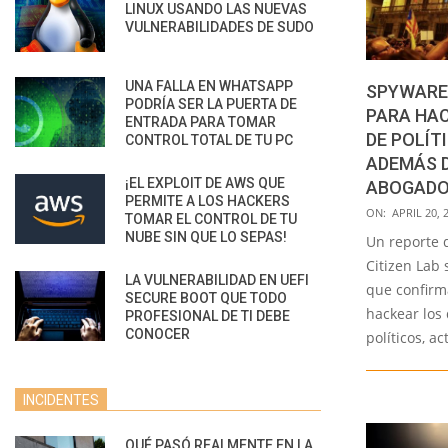
LINUX USANDO LAS NUEVAS
VULNERABILIDADES DE SUDO
UNA FALLA EN WHATSAPP
SPYWARE 
PODRÍA SER LA PUERTA DE
PARA HA
ENTRADA PARA TOMAR
DE POLÍT
CONTROL TOTAL DE TU PC
ADEMÁS D
¡EL EXPLOIT DE AWS QUE
ABOGADOS
PERMITE A LOS HACKERS
2022-
ON:
APRIL 20, 
TOMAR EL CONTROL DE TU
04-
NUBE SIN QUE LO SEPAS!
Un reporte 
20
Citizen Lab 
LA VULNERABILIDAD EN UEFI
que confirm
SECURE BOOT QUE TODO
hackear los 
PROFESIONAL DE TI DEBE
CONOCER
políticos, ac
INCIDENTES
QUÉ PASÓ REALMENTE EN LA