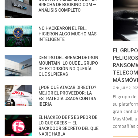
BRECHA DE BOOKING.COM —
ANÁLISIS COMPLETO
NO HACKEARON EL FBI…
HICIERON ALGO MUCHO MÁS
INTELIGENTE
EL GRUPO
PELIGROS
DENTRO DEL BREACH DE IRON
MOUNTAIN: LO QUE EL GRUPO
RANSOMW
DE EXTORSIÓN NO QUERÍA
TELECOM
QUE SUPIERAS
MÁSMÓVI
2021-
¿POR QUÉ ATACAR DIRECTO?
ON:
JULY 2, 20
MEJOR EL PROVEEDOR: LA
07-
El grupo de
ESTRATEGIA USADA CONTRA
02
su platafor
IBERIA
gran cantid
EL HACKEO DE F5 ES PEOR DE
MásMóvil, u
LO QUE CREES — EL
compañías 
BACKDOOR SECRETO DEL QUE
NADIE HABLA