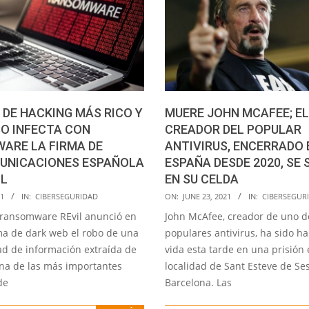
 DE HACKING MÁS RICO Y
MUERE JOHN MCAFEE; EL
O INFECTA CON
CREADOR DEL POPULAR
ARE LA FIRMA DE
ANTIVIRUS, ENCERRADO 
UNICACIONES ESPAÑOLA
ESPAÑA DESDE 2020, SE 
L
EN SU CELDA
2021-
21
IN:
CIBERSEGURIDAD
ON:
JUNE 23, 2021
IN:
CIBERSEGUR
06-
 ransomware REvil anunció en
John McAfee, creador de uno d
23
ma de dark web el robo de una
populares antivirus, ha sido ha
ad de información extraída de
vida esta tarde en una prisión 
na de las más importantes
localidad de Sant Esteve de Ses
de
Barcelona. Las