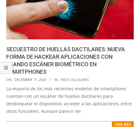
SECUESTRO DE HUELLAS DACTILARES: NUEVA
FORMA DE HACKEAR APLICACIONES CON
USANDO ESCÁNER BIOMÉTRICO EN
SMARTPHONES
2020-
ON:
DECEMBER 11, 2020
IN:
HACK CELULARES
12-
La mayoría de los más recientes modelos de smartphone
11
cuentan con un escáner de huellas dactilares para
desbloquear el dispositivo, acceder a las aplicaciones, entre
otras funciones. Aunque parece ser
LEER MÁS