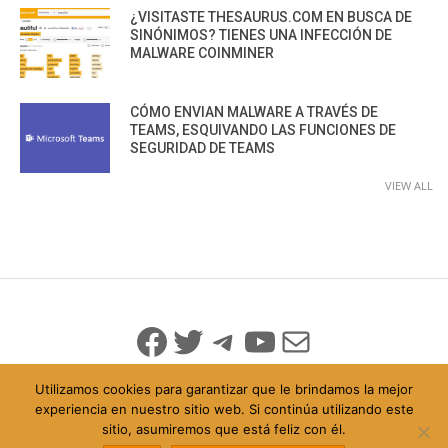
¿VISITASTE THESAURUS.COM EN BUSCA DE
SINÓNIMOS? TIENES UNA INFECCIÓN DE
MALWARE COINMINER
CÓMO ENVIAN MALWARE A TRAVÉS DE
TEAMS, ESQUIVANDO LAS FUNCIONES DE
SEGURIDAD DE TEAMS
VIEW ALL
Facebook
Twitter
Telegram
YouTube
Mail
Utilizamos cookies para garantizar que le brindamos la mejor
experiencia en nuestro sitio web. Si continúa utilizando este
sitio, asumiremos que está feliz con él.
© 2026 Todo Derechos Reservados
Política de Privacidad