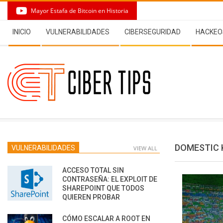
Skip
Mayor Estafa de Bitcoin en Historia
to
Secondary
content
INICIO
VULNERABILIDADES
CIBERSEGURIDAD
HACKEO
Navigation
Menu
DOMESTIC 
VULNERABILIDADES
VIEW ALL
ACCESO TOTAL SIN
CONTRASEÑA: EL EXPLOIT DE
SHAREPOINT QUE TODOS
QUIEREN PROBAR
CÓMO ESCALAR A ROOT EN