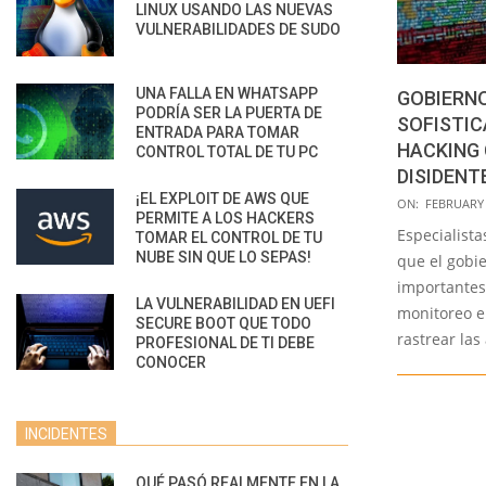
LINUX USANDO LAS NUEVAS
VULNERABILIDADES DE SUDO
UNA FALLA EN WHATSAPP
GOBIERNO
PODRÍA SER LA PUERTA DE
SOFISTI
ENTRADA PARA TOMAR
HACKING
CONTROL TOTAL DE TU PC
DISIDENT
¡EL EXPLOIT DE AWS QUE
2021-
ON:
FEBRUARY 
PERMITE A LOS HACKERS
02-
Especialist
TOMAR EL CONTROL DE TU
08
NUBE SIN QUE LO SEPAS!
que el gobi
importantes
LA VULNERABILIDAD EN UEFI
monitoreo e
SECURE BOOT QUE TODO
rastrear las
PROFESIONAL DE TI DEBE
CONOCER
INCIDENTES
QUÉ PASÓ REALMENTE EN LA