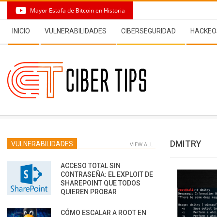
Skip
Mayor Estafa de Bitcoin en Historia
to
Secondary
content
INICIO
VULNERABILIDADES
CIBERSEGURIDAD
HACKEO
Navigation
Menu
DMITRY
VULNERABILIDADES
VIEW ALL
ACCESO TOTAL SIN
CONTRASEÑA: EL EXPLOIT DE
SHAREPOINT QUE TODOS
QUIEREN PROBAR
CÓMO ESCALAR A ROOT EN