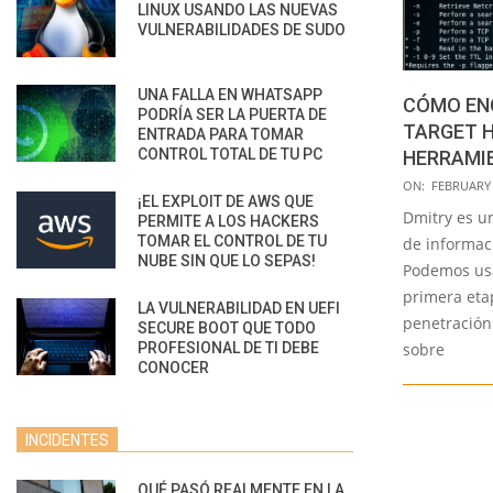
LINUX USANDO LAS NUEVAS
VULNERABILIDADES DE SUDO
UNA FALLA EN WHATSAPP
CÓMO EN
PODRÍA SER LA PUERTA DE
TARGET 
ENTRADA PARA TOMAR
CONTROL TOTAL DE TU PC
HERRAMI
2020-
ON:
FEBRUARY 
¡EL EXPLOIT DE AWS QUE
02-
Dmitry es u
PERMITE A LOS HACKERS
24
TOMAR EL CONTROL DE TU
de informaci
NUBE SIN QUE LO SEPAS!
Podemos usa
primera eta
LA VULNERABILIDAD EN UEFI
penetración
SECURE BOOT QUE TODO
sobre
PROFESIONAL DE TI DEBE
CONOCER
INCIDENTES
QUÉ PASÓ REALMENTE EN LA