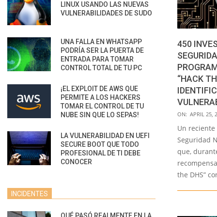
LINUX USANDO LAS NUEVAS
VULNERABILIDADES DE SUDO
UNA FALLA EN WHATSAPP
450 INVE
PODRÍA SER LA PUERTA DE
SEGURID
ENTRADA PARA TOMAR
PROGRAM
CONTROL TOTAL DE TU PC
“HACK TH
¡EL EXPLOIT DE AWS QUE
IDENTIFI
PERMITE A LOS HACKERS
VULNERAB
TOMAR EL CONTROL DE TU
2022-
ON:
APRIL 25, 
NUBE SIN QUE LO SEPAS!
04-
Un reciente
LA VULNERABILIDAD EN UEFI
25
Seguridad N
SECURE BOOT QUE TODO
que, durant
PROFESIONAL DE TI DEBE
CONOCER
recompensa 
the DHS” con
INCIDENTES
QUÉ PASÓ REALMENTE EN LA