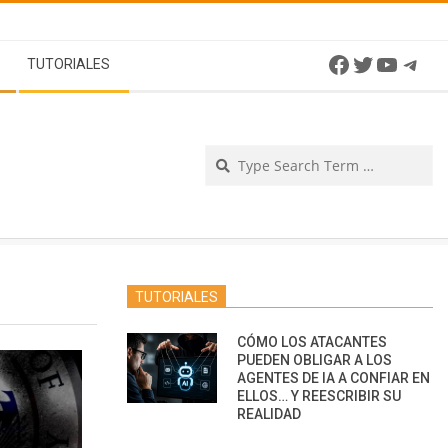
Facebook
Twitter
YouTu
Tel
TUTORIALES
Se
TUTORIALES
CÓMO LOS ATACANTES
PUEDEN OBLIGAR A LOS
AGENTES DE IA A CONFIAR EN
ELLOS… Y REESCRIBIR SU
REALIDAD