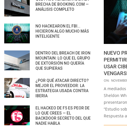
BRECHA DE BOOKING.COM —
ANÁLISIS COMPLETO
NO HACKEARON EL FBI…
HICIERON ALGO MUCHO MÁS
INTELIGENTE
NUEVO PR
DENTRO DEL BREACH DE IRON
MOUNTAIN: LO QUE EL GRUPO
PERMITIR
DE EXTORSIÓN NO QUERÍA
USAR CI
QUE SUPIERAS
VENGARSE
2021-
¿POR QUÉ ATACAR DIRECTO?
ON:
NOVEMBER 
MEJOR EL PROVEEDOR: LA
11-
A mediados 
ESTRATEGIA USADA CONTRA
08
Sheldon Whi
IBERIA
presentaron
EL HACKEO DE F5 ES PEOR DE
“Estudio so
LO QUE CREES — EL
Respuesta a
BACKDOOR SECRETO DEL QUE
NADIE HABLA