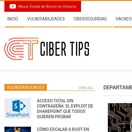
Skip
Mayor Estafa de Bitcoin en Historia
to
Secondary
content
INICIO
VULNERABILIDADES
CIBERSEGURIDAD
HACKEO
Navigation
Menu
DEPARTAME
VULNERABILIDADES
VIEW ALL
ACCESO TOTAL SIN
CONTRASEÑA: EL EXPLOIT DE
SHAREPOINT QUE TODOS
QUIEREN PROBAR
CÓMO ESCALAR A ROOT EN