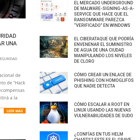
EL MERCADO UNDERGROUND
DE MALWARE-SIGNING-AS-A-
SERVICE QUE HACE QUE EL
RANSOMWARE PAREZCA
“VERIFICADO” EN WINDOWS
RIDAD
EL CIBERATAQUE QUE PODRÍA
AR UNA
ENVENENAR EL SUMINISTRO
DE AGUA DE UNA CIUDAD
MANIPULANDO LOS NIVELES
SEGURIDAD
DE CLORO
CÓMO CREAR UN ENLACE DE
cional de
PHISHING CON HOMOGLIFOS
nto de “Hack
QUE NADIE DETECTA
recompensas
tirá a la
CÓMO ESCALAR A ROOT EN
LINUX USANDO LAS NUEVAS
LEER MÁS
VULNERABILIDADES DE SUDO
¿CONFÍAS EN TUS HELM
CHARTS? ESTE ES EL GRAVE