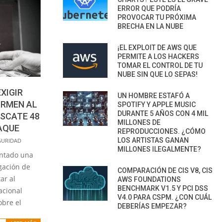
ERROR QUE PODRÍA
PROVOCAR TU PRÓXIMA
BRECHA EN LA NUBE
¡EL EXPLOIT DE AWS QUE
PERMITE A LOS HACKERS
TOMAR EL CONTROL DE TU
NUBE SIN QUE LO SEPAS!
XIGIR
UN HOMBRE ESTAFÓ A
ORMEN AL
SPOTIFY Y APPLE MUSIC
DURANTE 5 AÑOS CON 4 MIL
ESCATE 48
MILLONES DE
AQUE
REPRODUCCIONES. ¿CÓMO
LOS ARTISTAS GANAN
GURIDAD
MILLONES ILEGALMENTE?
entado una
gación de
COMPARACIÓN DE CIS V8, CIS
ar al
AWS FOUNDATIONS
BENCHMARK V1.5 Y PCI DSS
acional
V4.0 PARA CSPM. ¿CON CUÁL
obre el
DEBERÍAS EMPEZAR?