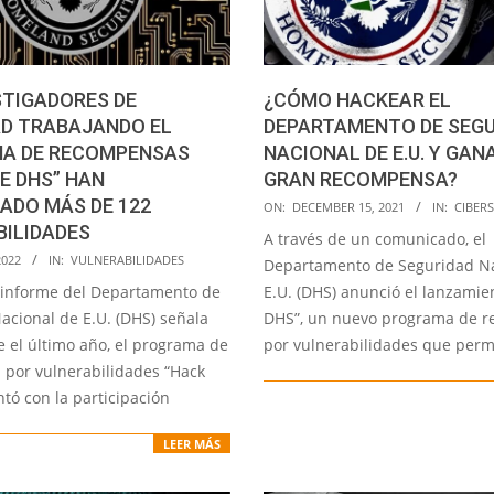
STIGADORES DE
¿CÓMO HACKEAR EL
AD TRABAJANDO EL
DEPARTAMENTO DE SEGU
A DE RECOMPENSAS
NACIONAL DE E.U. Y GAN
E DHS” HAN
GRAN RECOMPENSA?
CADO MÁS DE 122
2021-
ON:
DECEMBER 15, 2021
IN:
CIBER
ILIDADES
12-
A través de un comunicado, el
15
2022
IN:
VULNERABILIDADES
Departamento de Seguridad Na
 informe del Departamento de
E.U. (DHS) anunció el lanzamie
acional de E.U. (DHS) señala
DHS”, un nuevo programa de 
e el último año, el programa de
por vulnerabilidades que permi
por vulnerabilidades “Hack
tó con la participación
LEER MÁS