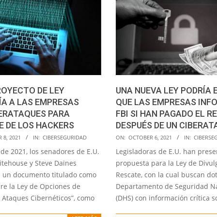
OYECTO DE LEY
UNA NUEVA LEY PODRÍA E
ÍA A LAS EMPRESAS
QUE LAS EMPRESAS INF
BERATAQUES PARA
FBI SI HAN PAGADO EL R
 DE LOS HACKERS
DESPUÉS DE UN CIBERAT
2021-
8, 2021
IN:
CIBERSEGURIDAD
ON:
OCTOBER 6, 2021
IN:
CIBERSE
10-
de 2021, los senadores de E.U.
Legisladoras de E.U. han pres
06
tehouse y Steve Daines
propuesta para la Ley de Divul
 un documento titulado como
Rescate, con la cual buscan dot
bre la Ley de Opciones de
Departamento de Seguridad N
 Ataques Cibernéticos”, como
(DHS) con información crítica s