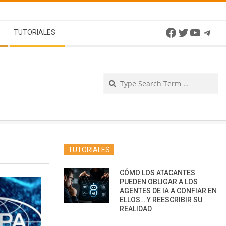
Facebook
Twitter
YouTu
Tel
TUTORIALES
Se
TUTORIALES
CÓMO LOS ATACANTES
PUEDEN OBLIGAR A LOS
AGENTES DE IA A CONFIAR EN
ELLOS… Y REESCRIBIR SU
REALIDAD