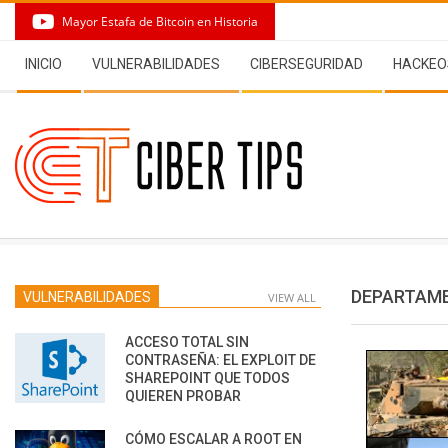
Skip
Mayor Estafa de Bitcoin en Historia
to
Secondary
content
INICIO
VULNERABILIDADES
CIBERSEGURIDAD
HACKEO
Navigation
Menu
DEPARTAME
VULNERABILIDADES
VIEW ALL
ACCESO TOTAL SIN
CONTRASEÑA: EL EXPLOIT DE
SHAREPOINT QUE TODOS
QUIEREN PROBAR
CÓMO ESCALAR A ROOT EN