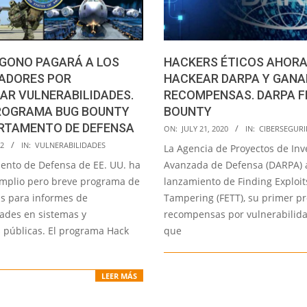
HACKERS ÉTICOS AHORA
GONO PAGARÁ A LOS
HACKEAR DARPA Y GANA
GADORES POR
RECOMPENSAS. DARPA F
AR VULNERABILIDADES.
BOUNTY
ROGRAMA BUG BOUNTY
2020-
ARTAMENTO DE DEFENSA
ON:
JULY 21, 2020
IN:
CIBERSEGUR
07-
22
IN:
VULNERABILIDADES
La Agencia de Proyectos de Inv
21
Avanzada de Defensa (DARPA) 
ento de Defensa de EE. UU. ha
lanzamiento de Finding Exploit
mplio pero breve programa de
Tampering (FETT), su primer p
s para informes de
recompensas por vulnerabilida
dades en sistemas y
que
s públicas. El programa Hack
LEER MÁS