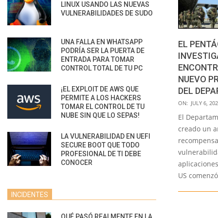
LINUX USANDO LAS NUEVAS
VULNERABILIDADES DE SUDO
UNA FALLA EN WHATSAPP
EL PENTÁ
PODRÍA SER LA PUERTA DE
INVESTI
ENTRADA PARA TOMAR
ENCONTR
CONTROL TOTAL DE TU PC
NUEVO P
¡EL EXPLOIT DE AWS QUE
DEL DEP
PERMITE A LOS HACKERS
2022-
ON:
JULY 6, 20
TOMAR EL CONTROL DE TU
07-
NUBE SIN QUE LO SEPAS!
El Departam
06
creado un a
LA VULNERABILIDAD EN UEFI
recompensa
SECURE BOOT QUE TODO
vulnerabili
PROFESIONAL DE TI DEBE
CONOCER
aplicacione
US comenzó
INCIDENTES
QUÉ PASÓ REALMENTE EN LA