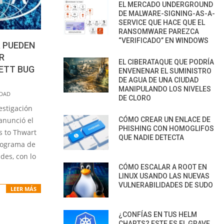
EL MERCADO UNDERGROUND
DE MALWARE-SIGNING-AS-A-
SERVICE QUE HACE QUE EL
RANSOMWARE PAREZCA
“VERIFICADO” EN WINDOWS
 PUEDEN
R
EL CIBERATAQUE QUE PODRÍA
ETT BUG
ENVENENAR EL SUMINISTRO
DE AGUA DE UNA CIUDAD
MANIPULANDO LOS NIVELES
IDAD
DE CLORO
estigación
CÓMO CREAR UN ENLACE DE
anunció el
PHISHING CON HOMOGLIFOS
s to Thwart
QUE NADIE DETECTA
rograma de
des, con lo
CÓMO ESCALAR A ROOT EN
LINUX USANDO LAS NUEVAS
VULNERABILIDADES DE SUDO
LEER MÁS
¿CONFÍAS EN TUS HELM
CHARTS? ESTE ES EL GRAVE