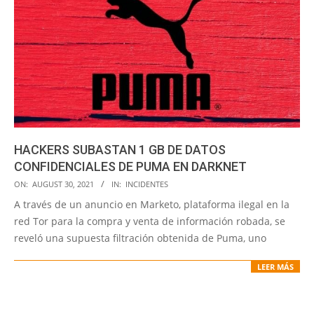
HACKERS SUBASTAN 1 GB DE DATOS
CONFIDENCIALES DE PUMA EN DARKNET
2021-
ON:
AUGUST 30, 2021
IN:
INCIDENTES
08-
A través de un anuncio en Marketo, plataforma ilegal en la
30
red Tor para la compra y venta de información robada, se
reveló una supuesta filtración obtenida de Puma, uno
LEER MÁS