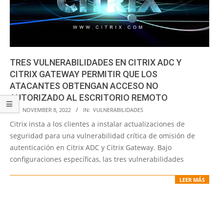
TRES VULNERABILIDADES EN CITRIX ADC Y
CITRIX GATEWAY PERMITIR QUE LOS
ATACANTES OBTENGAN ACCESO NO
AUTORIZADO AL ESCRITORIO REMOTO
2022-
ON:
NOVEMBER 8, 2022
IN:
VULNERABILIDADES
11-
Citrix insta a los clientes a instalar actualizaciones de
08
seguridad para una vulnerabilidad crítica de omisión de
autenticación en Citrix ADC y Citrix Gateway. Bajo
configuraciones específicas, las tres vulnerabilidades
LEER MÁS