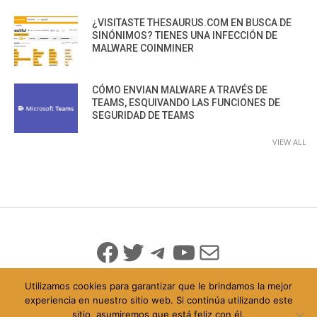
¿VISITASTE THESAURUS.COM EN BUSCA DE
SINÓNIMOS? TIENES UNA INFECCIÓN DE
MALWARE COINMINER
CÓMO ENVIAN MALWARE A TRAVÉS DE
TEAMS, ESQUIVANDO LAS FUNCIONES DE
SEGURIDAD DE TEAMS
VIEW ALL
Facebook
Twitter
Telegram
YouTube
Mail
Utilizamos cookies para garantizar que le brindamos la mejor
experiencia en nuestro sitio web. Si continúa utilizando este
sitio, asumiremos que está feliz con él.
© 2026 Todo Derechos Reservados