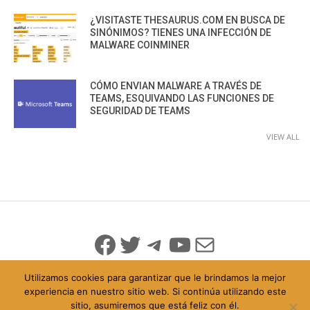
¿VISITASTE THESAURUS.COM EN BUSCA DE
SINÓNIMOS? TIENES UNA INFECCIÓN DE
MALWARE COINMINER
CÓMO ENVIAN MALWARE A TRAVÉS DE
TEAMS, ESQUIVANDO LAS FUNCIONES DE
SEGURIDAD DE TEAMS
VIEW ALL
Facebook
Twitter
Telegram
YouTube
Mail
Utilizamos cookies para garantizar que le brindamos la mejor
experiencia en nuestro sitio web. Si continúa utilizando este
sitio, asumiremos que está feliz con él.
© 2026 Todo Derechos Reservados