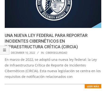
UNA NUEVA LEY FEDERAL PARA REPORTAR
INCIDENTES CIBERNÉTICOS EN
INFRAESTRUCTURA CRÍTICA (CIRCIA)
2022-
ON:
DECEMBER 10, 2022
IN:
CIBERSEGURIDAD
12-
En marzo de 2022, se adoptó una nueva ley federal: la Ley
10
de Infraestructura Crítica de Reporte de Incidentes
Cibernéticos (CIRCIA). Esta nueva legislación se centra en los
requisitos de notificación relacionados con
LEER MÁS