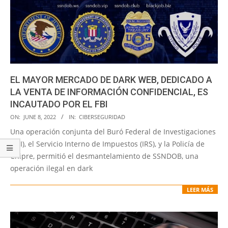
EL MAYOR MERCADO DE DARK WEB, DEDICADO A
LA VENTA DE INFORMACIÓN CONFIDENCIAL, ES
INCAUTADO POR EL FBI
2022-
ON:
JUNE 8, 2022
IN:
CIBERSEGURIDAD
06-
Una operación conjunta del Buró Federal de Investigaciones
08
(FBI), el Servicio Interno de Impuestos (IRS), y la Policía de
Chipre, permitió el desmantelamiento de SSNDOB, una
operación ilegal en dark
LEER MÁS