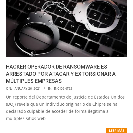
HACKER OPERADOR DE RANSOMWARE ES
ARRESTADO POR ATACAR Y EXTORSIONAR A
MÚLTIPLES EMPRESAS
2021-
ON:
JANUARY 26, 2021
IN:
INCIDENTES
01-
Un reporte del Departamento de Justicia de Estados Unidos
26
(DOJ) revela que un individuo originario de Chipre se ha
declarado culpable de acceder de forma ilegítima a
múltiples sitios web
LEER MÁS