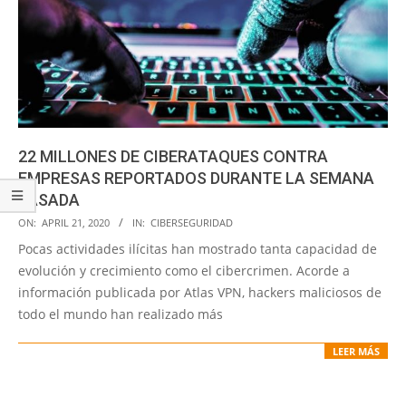
22 MILLONES DE CIBERATAQUES CONTRA
EMPRESAS REPORTADOS DURANTE LA SEMANA
PASADA
2020-
ON:
APRIL 21, 2020
IN:
CIBERSEGURIDAD
04-
Pocas actividades ilícitas han mostrado tanta capacidad de
21
evolución y crecimiento como el cibercrimen. Acorde a
información publicada por Atlas VPN, hackers maliciosos de
todo el mundo han realizado más
LEER MÁS