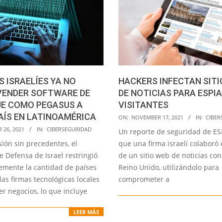
 ISRAELÍES YA NO
HACKERS INFECTAN SIT
VENDER SOFTWARE DE
DE NOTICIAS PARA ESPIA
JE COMO PEGASUS A
VISITANTES
AÍS EN LATINOAMÉRICA
2021-
ON:
NOVEMBER 17, 2021
IN:
CIBER
11-
26, 2021
IN:
CIBERSEGURIDAD
Un reporte de seguridad de ES
17
ión sin precedentes, el
que una firma israelí colaboró
e Defensa de Israel restringió
de un sitio web de noticias co
emente la cantidad de países
Reino Unido, utilizándolo para
las firmas tecnológicas locales
comprometer a
r negocios, lo que incluye
LEER MÁS