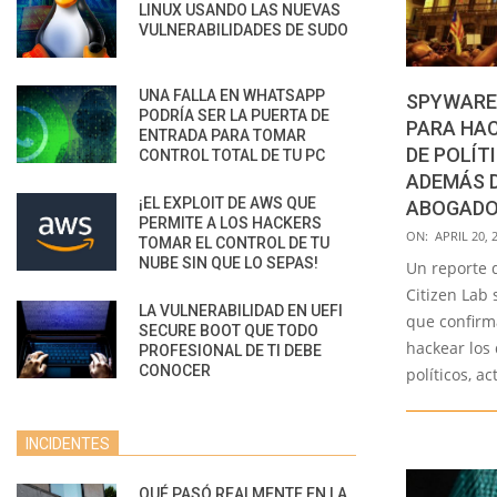
LINUX USANDO LAS NUEVAS
VULNERABILIDADES DE SUDO
UNA FALLA EN WHATSAPP
SPYWARE 
PODRÍA SER LA PUERTA DE
PARA HA
ENTRADA PARA TOMAR
DE POLÍT
CONTROL TOTAL DE TU PC
ADEMÁS D
¡EL EXPLOIT DE AWS QUE
ABOGADOS
PERMITE A LOS HACKERS
2022-
ON:
APRIL 20, 
TOMAR EL CONTROL DE TU
04-
NUBE SIN QUE LO SEPAS!
Un reporte 
20
Citizen Lab 
LA VULNERABILIDAD EN UEFI
que confirm
SECURE BOOT QUE TODO
hackear los 
PROFESIONAL DE TI DEBE
CONOCER
políticos, ac
INCIDENTES
QUÉ PASÓ REALMENTE EN LA