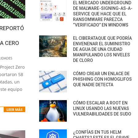
EL MERCADO UNDERGROUND
DE MALWARE-SIGNING-AS-A-
SERVICE QUE HACE QUE EL
RANSOMWARE PAREZCA
“VERIFICADO” EN WINDOWS
 REPORTÓ
EL CIBERATAQUE QUE PODRÍA
ÍA CERO
ENVENENAR EL SUMINISTRO
DE AGUA DE UNA CIUDAD
MANIPULANDO LOS NIVELES
LIDADES
DE CLORO
Project Zero
CÓMO CREAR UN ENLACE DE
portaron 58
PHISHING CON HOMOGLIFOS
otadas, un
QUE NADIE DETECTA
este equipo
CÓMO ESCALAR A ROOT EN
LINUX USANDO LAS NUEVAS
LEER MÁS
VULNERABILIDADES DE SUDO
¿CONFÍAS EN TUS HELM
CHARTS? ESTE ES EL GRAVE