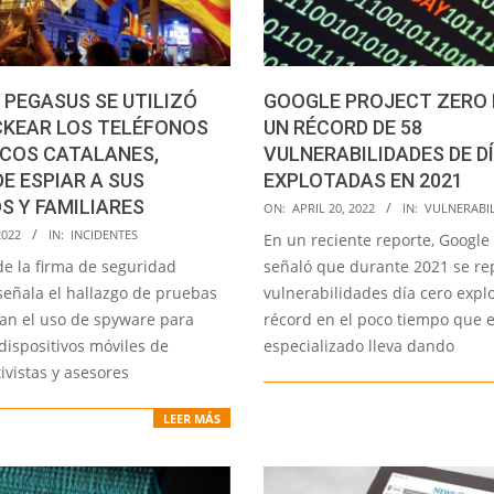
PEGASUS SE UTILIZÓ
GOOGLE PROJECT ZERO
CKEAR LOS TELÉFONOS
UN RÉCORD DE 58
ICOS CATALANES,
VULNERABILIDADES DE D
E ESPIAR A SUS
EXPLOTADAS EN 2021
 Y FAMILIARES
2022-
ON:
APRIL 20, 2022
IN:
VULNERABI
04-
2022
IN:
INCIDENTES
En un reciente reporte, Google 
20
de la firma de seguridad
señaló que durante 2021 se re
señala el hallazgo de pruebas
vulnerabilidades día cero expl
an el uso de spyware para
récord en el poco tiempo que 
dispositivos móviles de
especializado lleva dando
tivistas y asesores
LEER MÁS