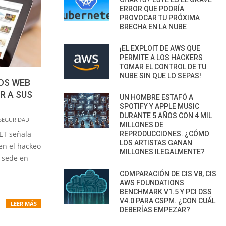
ERROR QUE PODRÍA
PROVOCAR TU PRÓXIMA
BRECHA EN LA NUBE
¡EL EXPLOIT DE AWS QUE
PERMITE A LOS HACKERS
TOMAR EL CONTROL DE TU
NUBE SIN QUE LO SEPAS!
IOS WEB
R A SUS
UN HOMBRE ESTAFÓ A
SPOTIFY Y APPLE MUSIC
DURANTE 5 AÑOS CON 4 MIL
SEGURIDAD
MILLONES DE
ET señala
REPRODUCCIONES. ¿CÓMO
LOS ARTISTAS GANAN
 en el hackeo
MILLONES ILEGALMENTE?
n sede en
COMPARACIÓN DE CIS V8, CIS
AWS FOUNDATIONS
BENCHMARK V1.5 Y PCI DSS
V4.0 PARA CSPM. ¿CON CUÁL
LEER MÁS
DEBERÍAS EMPEZAR?