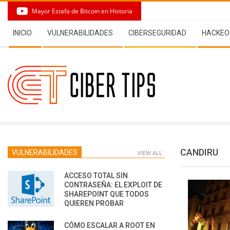
Skip
Mayor Estafa de Bitcoin en Historia
to
Secondary
content
INICIO
VULNERABILIDADES
CIBERSEGURIDAD
HACKEO
Navigation
Menu
CANDIRU
VULNERABILIDADES
VIEW ALL
ACCESO TOTAL SIN
CONTRASEÑA: EL EXPLOIT DE
SHAREPOINT QUE TODOS
QUIEREN PROBAR
CÓMO ESCALAR A ROOT EN