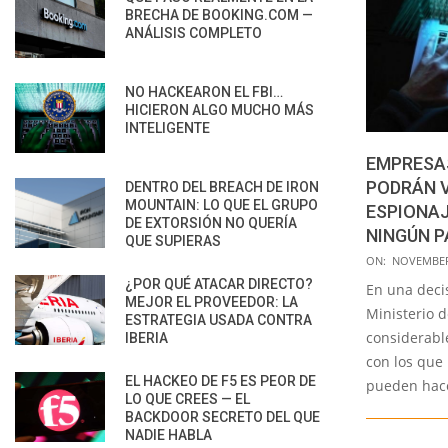
BRECHA DE BOOKING.COM —
ANÁLISIS COMPLETO
NO HACKEARON EL FBI…
HICIERON ALGO MUCHO MÁS
INTELIGENTE
EMPRESAS
PODRÁN 
DENTRO DEL BREACH DE IRON
MOUNTAIN: LO QUE EL GRUPO
ESPIONA
DE EXTORSIÓN NO QUERÍA
NINGÚN P
QUE SUPIERAS
2021-
ON:
NOVEMBER 
11-
¿POR QUÉ ATACAR DIRECTO?
En una decis
MEJOR EL PROVEEDOR: LA
26
Ministerio d
ESTRATEGIA USADA CONTRA
considerabl
IBERIA
con los que 
EL HACKEO DE F5 ES PEOR DE
pueden hace
LO QUE CREES — EL
BACKDOOR SECRETO DEL QUE
NADIE HABLA