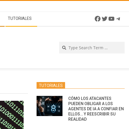
Facebook
Twitter
YouTu
Tel
TUTORIALES
Se
TUTORIALES
CÓMO LOS ATACANTES
PUEDEN OBLIGAR A LOS
AGENTES DE IA A CONFIAR EN
ELLOS… Y REESCRIBIR SU
REALIDAD