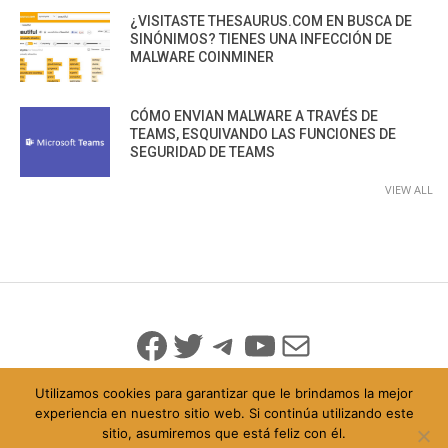
¿VISITASTE THESAURUS.COM EN BUSCA DE
SINÓNIMOS? TIENES UNA INFECCIÓN DE
MALWARE COINMINER
CÓMO ENVIAN MALWARE A TRAVÉS DE
TEAMS, ESQUIVANDO LAS FUNCIONES DE
SEGURIDAD DE TEAMS
VIEW ALL
Facebook
Twitter
Telegram
YouTube
Mail
Utilizamos cookies para garantizar que le brindamos la mejor
experiencia en nuestro sitio web. Si continúa utilizando este
sitio, asumiremos que está feliz con él.
© 2026 Todo Derechos Reservados