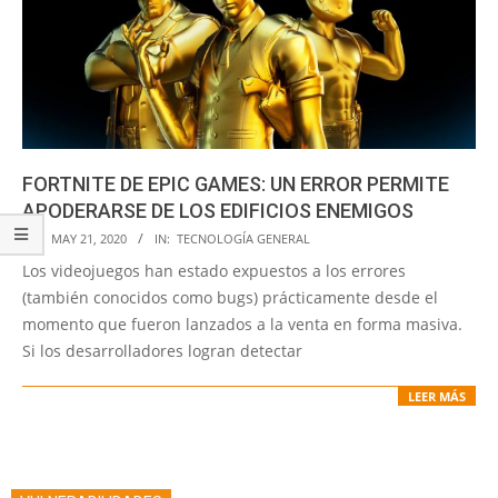
FORTNITE DE EPIC GAMES: UN ERROR PERMITE
APODERARSE DE LOS EDIFICIOS ENEMIGOS
2020-
ON:
MAY 21, 2020
IN:
TECNOLOGÍA GENERAL
05-
Los videojuegos han estado expuestos a los errores
21
(también conocidos como bugs) prácticamente desde el
momento que fueron lanzados a la venta en forma masiva.
Si los desarrolladores logran detectar
LEER MÁS