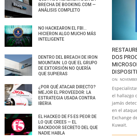
BRECHA DE BOOKING.COM —
ANÁLISIS COMPLETO
NO HACKEARON EL FBI…
HICIERON ALGO MUCHO MÁS
INTELIGENTE
RESTAURE
DOS PRO
DENTRO DEL BREACH DE IRON
MOUNTAIN: LO QUE EL GRUPO
MICROSO
DE EXTORSIÓN NO QUERÍA
DISPOSIT
QUE SUPIERAS
2020-
ON:
NOVEMBER 
11-
¿POR QUÉ ATACAR DIRECTO?
Especialist
MEJOR EL PROVEEDOR: LA
09
el hallazgo
ESTRATEGIA USADA CONTRA
jamás detec
IBERIA
en el ataque
EL HACKEO DE F5 ES PEOR DE
Exchange de
LO QUE CREES — EL
Kuwait.
BACKDOOR SECRETO DEL QUE
NADIE HABLA