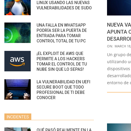
LINUX USANDO LAS NUEVAS
VULNERABILIDADES DE SUDO
NUEVA V
UNA FALLA EN WHATSAPP
PODRÍA SER LA PUERTA DE
APUNTA 
ENTRADA PARA TOMAR
DESARROL
CONTROL TOTAL DE TU PC
2021-
ON:
MARCH 18,
03-
¡EL EXPLOIT DE AWS QUE
Un grupo de
PERMITE A LOS HACKERS
18
utilizando 
TOMAR EL CONTROL DE TU
dispositivos
NUBE SIN QUE LO SEPAS!
desarrollado
LA VULNERABILIDAD EN UEFI
entorno de 
SECURE BOOT QUE TODO
PROFESIONAL DE TI DEBE
CONOCER
INCIDENTES
QUÉ PASÓ REALMENTE EN LA