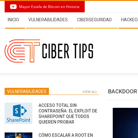
Skip
Mayor Estafa de Bitcoin en Historia
to
Secondary
content
INICIO
VULNERABILIDADES
CIBERSEGURIDAD
HACKEO
Navigation
Menu
BACKDOOR
VULNERABILIDADES
VIEW ALL
ACCESO TOTAL SIN
CONTRASEÑA: EL EXPLOIT DE
SHAREPOINT QUE TODOS
QUIEREN PROBAR
CÓMO ESCALAR A ROOT EN