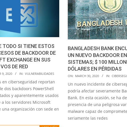
 TODO SI TIENE ESTOS
BANGLADESH BANK ENC
CESOS DE BACKDOOR DE
UN NUEVO BACKDOOR EN
FT EXCHANGE EN SUS
SISTEMAS; $ 100 MILLON
IVOS DE RED
DÓLARES EN PÉRDIDAS
9, 2020
IN:
VULNERABILIDADES
2020-
ON:
MARCH 30, 2020
IN:
CIBERSEG
as en ciberseguridad reportan
03-
Un nuevo incidente de ciberse
 de dos backdoors PowerShell
30
podría afectar severamente B
tados y aparentemente usados
Bank. En esta ocasión, se ha de
 a los servidores Microsoft
presencia de una peligrosa var
 una organización con sede en
malware capaz de compromet
seriamente las redes