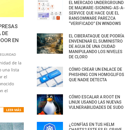
EL MERCADO UNDERGROUND
DE MALWARE-SIGNING-AS-A-
SERVICE QUE HACE QUE EL
RANSOMWARE PAREZCA
“VERIFICADO” EN WINDOWS
MPRESAS
 DE
EL CIBERATAQUE QUE PODRÍA
DOOR EN
ENVENENAR EL SUMINISTRO
DE AGUA DE UNA CIUDAD
MANIPULANDO LOS NIVELES
SEGURIDAD
DE CLORO
nidad de la
CÓMO CREAR UN ENLACE DE
 una lista
PHISHING CON HOMOGLIFOS
r el
QUE NADIE DETECTA
onocido
n el
CÓMO ESCALAR A ROOT EN
LINUX USANDO LAS NUEVAS
VULNERABILIDADES DE SUDO
LEER MÁS
¿CONFÍAS EN TUS HELM
CHARTS? ESTE ES EL GRAVE