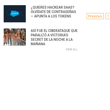
¿QUIERES HACKEAR SAAS?
OLVÍDATE DE CONTRASEÑAS
POSTS
Previous
1
— APUNTA A LOS TOKENS
PAGINAT
ASÍ FUE EL CIBERATAQUE QUE
PARALIZÓ A VICTORIA’S
SECRET DE LA NOCHE A LA
MAÑANA
VIEW ALL