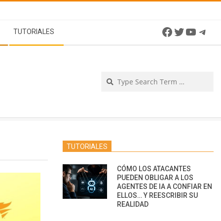
Facebook
Twitter
YouTu
Tel
TUTORIALES
Se
TUTORIALES
CÓMO LOS ATACANTES
PUEDEN OBLIGAR A LOS
AGENTES DE IA A CONFIAR EN
ELLOS… Y REESCRIBIR SU
REALIDAD