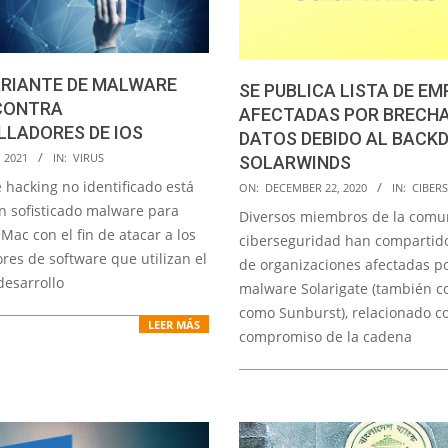
ARIANTE DE MALWARE
SE PUBLICA LISTA DE E
CONTRA
AFECTADAS POR BRECHA
LADORES DE IOS
DATOS DEBIDO AL BACK
 2021
IN:
VIRUS
SOLARWINDS
2020-
 hacking no identificado está
ON:
DECEMBER 22, 2020
IN:
CIBER
12-
un sofisticado malware para
Diversos miembros de la comu
22
 Mac con el fin de atacar a los
ciberseguridad han compartido
res de software que utilizan el
de organizaciones afectadas po
desarrollo
malware Solarigate (también c
como Sunburst), relacionado co
LEER MÁS
compromiso de la cadena