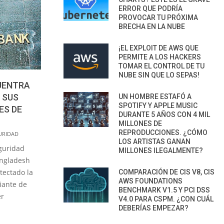
ERROR QUE PODRÍA
PROVOCAR TU PRÓXIMA
BRECHA EN LA NUBE
¡EL EXPLOIT DE AWS QUE
PERMITE A LOS HACKERS
TOMAR EL CONTROL DE TU
NUBE SIN QUE LO SEPAS!
UENTRA
 SUS
UN HOMBRE ESTAFÓ A
SPOTIFY Y APPLE MUSIC
ES DE
DURANTE 5 AÑOS CON 4 MIL
MILLONES DE
REPRODUCCIONES. ¿CÓMO
URIDAD
LOS ARTISTAS GANAN
guridad
MILLONES ILEGALMENTE?
angladesh
tectado la
COMPARACIÓN DE CIS V8, CIS
AWS FOUNDATIONS
iante de
BENCHMARK V1.5 Y PCI DSS
er
V4.0 PARA CSPM. ¿CON CUÁL
DEBERÍAS EMPEZAR?