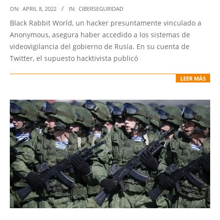
2022-
ON:
APRIL 8, 2022
IN:
CIBERSEGURIDAD
04-
Black Rabbit World, un hacker presuntamente vinculado a
08
Anonymous, asegura haber accedido a los sistemas de
videovigilancia del gobierno de Rusia. En su cuenta de
Twitter, el supuesto hacktivista publicó
LEER MÁS