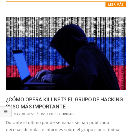
LEER MÁS
¿CÓMO OPERA KILLNET? EL GRUPO DE HACKING
RUSO MÁS IMPORTANTE
2022-
ON:
MAY 30, 2022
IN:
CIBERSEGURIDAD
05-
Durante el último par de semanas se han publicado
30
decenas de notas e informes sobre el grupo cibercriminal