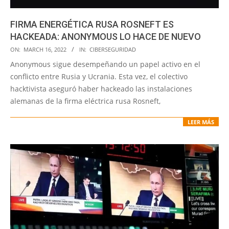
FIRMA ENERGÉTICA RUSA ROSNEFT ES
HACKEADA: ANONYMOUS LO HACE DE NUEVO
2022-
ON:
MARCH 16, 2022
IN:
CIBERSEGURIDAD
03-
Anonymous sigue desempeñando un papel activo en el
16
conflicto entre Rusia y Ucrania. Esta vez, el colectivo
hacktivista aseguró haber hackeado las instalaciones
alemanas de la firma eléctrica rusa Rosneft,
LEER MÁS