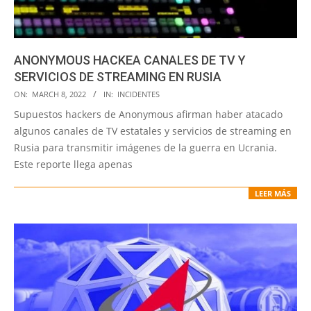
ANONYMOUS HACKEA CANALES DE TV Y
SERVICIOS DE STREAMING EN RUSIA
2022-
ON:
MARCH 8, 2022
IN:
INCIDENTES
03-
Supuestos hackers de Anonymous afirman haber atacado
08
algunos canales de TV estatales y servicios de streaming en
Rusia para transmitir imágenes de la guerra en Ucrania.
Este reporte llega apenas
LEER MÁS