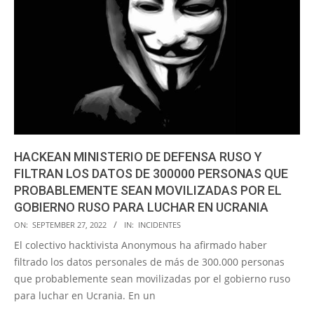
HACKEAN MINISTERIO DE DEFENSA RUSO Y
FILTRAN LOS DATOS DE 300000 PERSONAS QUE
PROBABLEMENTE SEAN MOVILIZADAS POR EL
GOBIERNO RUSO PARA LUCHAR EN UCRANIA
2022-
ON:
SEPTEMBER 27, 2022
IN:
INCIDENTES
09-
El colectivo hacktivista Anonymous ha afirmado haber
27
filtrado los datos personales de más de 300.000 personas
que probablemente sean movilizadas por el gobierno ruso
para luchar en Ucrania. En un