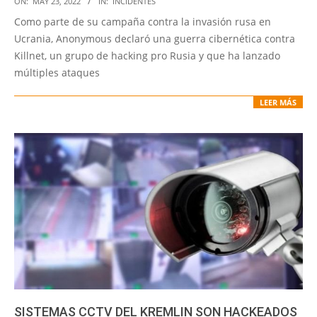
ON:
MAY 23, 2022
IN:
INCIDENTES
05-
Como parte de su campaña contra la invasión rusa en
23
Ucrania, Anonymous declaró una guerra cibernética contra
Killnet, un grupo de hacking pro Rusia y que ha lanzado
múltiples ataques
LEER MÁS
SISTEMAS CCTV DEL KREMLIN SON HACKEADOS