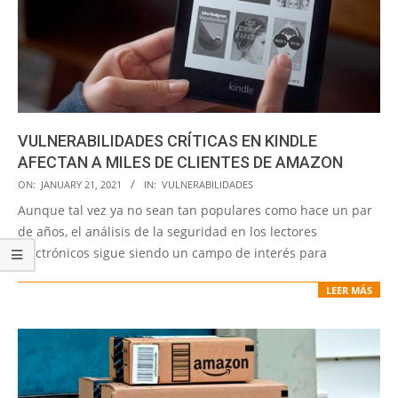
VULNERABILIDADES CRÍTICAS EN KINDLE
AFECTAN A MILES DE CLIENTES DE AMAZON
2021-
ON:
JANUARY 21, 2021
IN:
VULNERABILIDADES
01-
Aunque tal vez ya no sean tan populares como hace un par
21
de años, el análisis de la seguridad en los lectores
electrónicos sigue siendo un campo de interés para
LEER MÁS