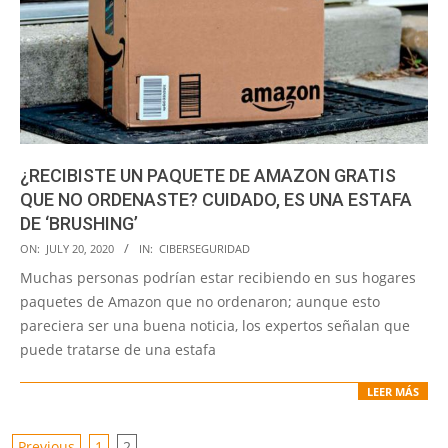
¿RECIBISTE UN PAQUETE DE AMAZON GRATIS
QUE NO ORDENASTE? CUIDADO, ES UNA ESTAFA
DE ‘BRUSHING’
2020-
ON:
JULY 20, 2020
IN:
CIBERSEGURIDAD
07-
Muchas personas podrían estar recibiendo en sus hogares
20
paquetes de Amazon que no ordenaron; aunque esto
pareciera ser una buena noticia, los expertos señalan que
puede tratarse de una estafa
LEER MÁS
Previous
1
2