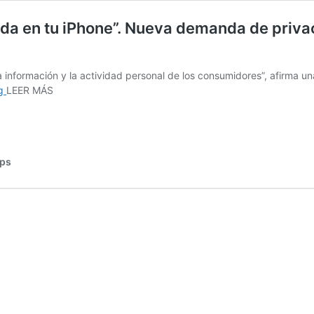
eda en tu iPhone”. Nueva demanda de priva
e la información y la actividad personal de los consumidores”, afirm
“Lo
ng
LEER MÁS
que
pasa
en
tu
ips
iPhone,
nunca
se
queda
en
tu
iPhone”.
Nueva
demanda
de
privacidad